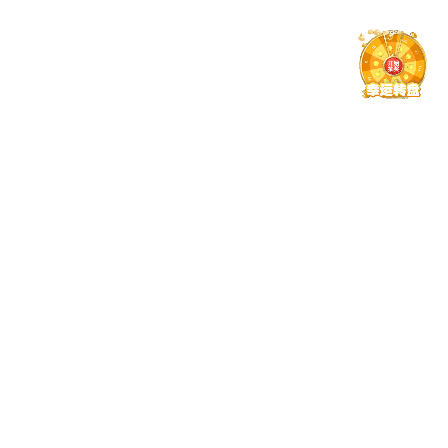
你可能喜欢
2026-08-03
#1