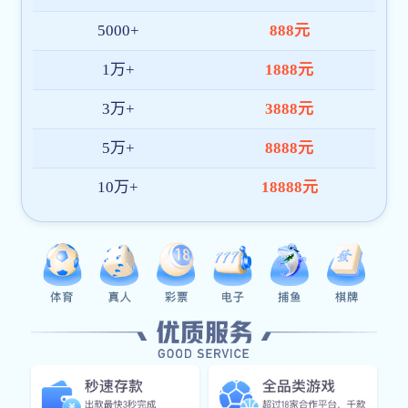
曼城主席坚定表态世界杯不会干扰球队夏季转会计划明确引援目标
2026-07-01
阿斯报导安东尼戈登成为巴萨夏季引援目标将与拜仁争夺
2026-06-30
文班季后赛表现惊人马刺在场时赢188分不在场仅输3分
2026-06-29
米切尔谈后卫抢篮板能力莫布里全场仅得一板引发关注
2026-06-28
字母哥称赞尼克斯气势如虹11连胜让他看好球队夺冠前景
2026-06-27
皮克福德谈压力与表现莫耶斯激发球员潜能的秘诀揭秘
2026-06-26
福克斯谈球队轮换策略与节奏掌控成功击败森林狼
2026-06-25
中国U17女足连胜两场提前晋级鞠芷桐梅开二度助力战胜越南队
2026-06-24
巴尔科加盟切尔西已达成协议预计赛季结束后正式宣布
2026-06-23
雄鹿新任主帅詹金斯签长约年薪超千万科尔本赛季薪资达到1750万
2026-06-22
奇才队或将寻求交易字母哥的机会以增强球队实力
2026-06-21