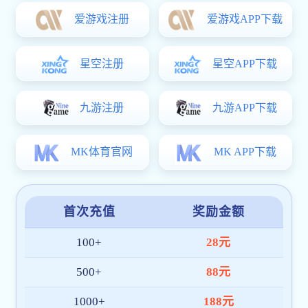
库尼亚自信球队实力强大内马尔是年轻球员心中的偶像
2026-07-15
骑士队防守短板困扰米切尔与哈登难以替代的困境
2026-07-14
切尔西对阵曼城首发阵容公布哈兰德马尔穆什詹姆斯领衔谢尔基替补出战
2026-07-13
詹姆斯全力以赴挑战雷霆强调保护球权是胜利关键
2026-07-12
德媒报道圣保利保级战前四名主力因肠胃炎缺席训练影响备战
2026-07-10
皮雷称赞现阿森纳实力可与昔日相提并论若只能选一我更爱英超荣耀
2026-07-09
BBC分析斯洛特若继续执教埃利奥特在利物浦前景堪忧
2026-07-08
恩比德罚球全中表现出色马克西同样火热助力球队得分
2026-07-07
比朔夫谈入选德国队的努力与边锋边后卫角色的全面提升
2026-07-05
瓜帅谈水晶宫对曼城阿森纳全力以赴强调判罚问题应向裁判询问
2026-07-03
主场惨败28分出局邱彪直言教练是首要责任人
2026-07-02