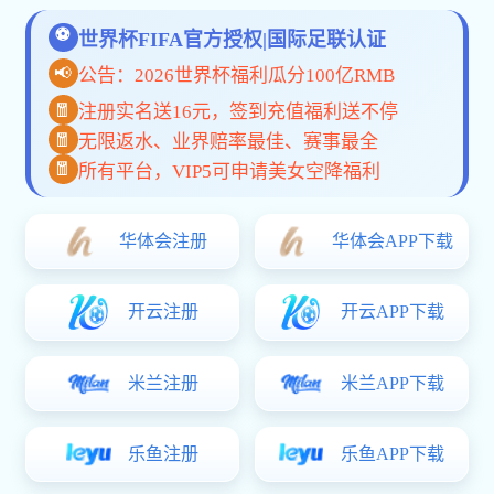
塞巴里首战破巴西引关注荷甲赛季19球9助拜仁愿花5000万引发热议
2026-07-31
马刺应对布伦森的最佳策略是过半场后立即包夹他
2026-07-30
加泰电台报道巴萨引进B席交易遇阻球员或将加盟马竞
2026-07-29
老特拉福德球场更换草坪提升排水系统减少球员受伤风险的重大举措
2026-07-28
名嘴夏普分析詹姆斯未来去向热火骑士掘金森林狼可能性排序
2026-07-27
莱万或加盟芝加哥火焰与美职联签约2至3年合同
2026-07-25
皇马可回购尼科帕斯意媒称科莫有能力支付6000万买断
2026-07-20
阿卡夫谈夏联比赛节奏加快强调防守需付出更多努力
2026-07-19
猛龙与黄蜂寻求交易小萨博尼斯已与国王展开接触讨论
2026-07-18
森林狼向杰伦克拉克开出资质报价同时弗里曼获得双向资质报价
2026-07-17
日本队拼尽全力霍金森罚球失误引发热议比赛精彩瞬间回顾
2026-07-16