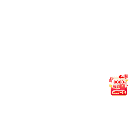
王俊杰展现大前锋实力高效进攻与强大对
王俊杰作为一名大前锋，展现了出色的进攻效率与强大的对抗能
力。他...
2026-07-05
#2
比朔夫谈入选德国队的努力与边锋边后卫
本文将聚焦比朔夫如何通过不懈努力入选德国国家队以及他在边