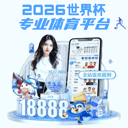
注册入口
首页
体育快讯
摩根：C罗的仇恨与嘲讽将激励他展现GOAT风采
2026-08-08
状元热门迪班萨自信表示我与奇才的缘分早已注定
2026-08-07
朱鹏宇在国足学习成长感悟努力是实现期待的唯一途径
2026-08-05
世界杯射手榜更新姆巴佩梅西并列领跑基尼奥内斯成功跻身前十
2026-08-04
王俊杰展现大前锋实力高效进攻与强大对抗能力并存
2026-08-03
八村塁季后赛三分命中率高达569曾令旭感叹湖人为何不留他
2026-08-02
飞翼队遭遇明尼苏达山猫失利李月汝表现平平但正负值全队最高
2026-08-01