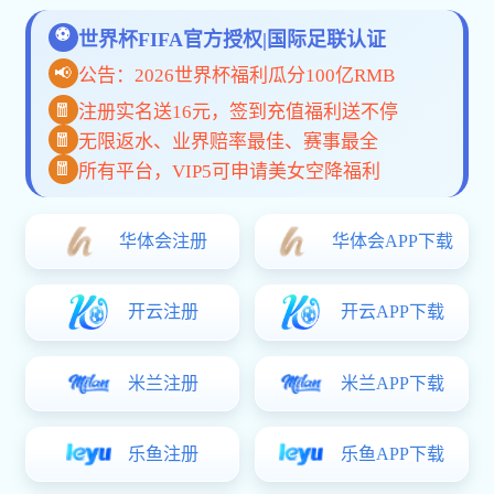
NBA赛事分析雷霆战胜雄鹿凯尔特
人轻松击败步行者篮网全力争胜尼
克斯
2026-05-31 01:14
89 次阅读
首页
/
体育快讯
在最近的一场NBA赛事中，雷霆以出色的表现战胜了